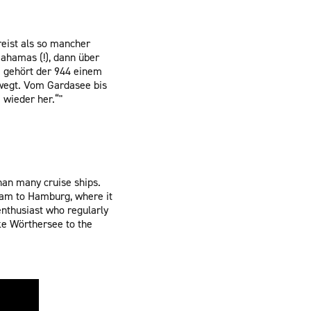
reist als so mancher
Bahamas (!), dann über
e gehört der 944 einem
ewegt. Vom Gardasee bis
 wieder her.“"
than many cruise ships.
rdam to Hamburg, where it
enthusiast who regularly
e Wörthersee to the