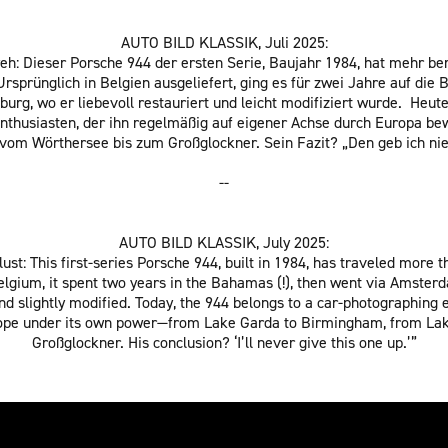
AUTO BILD KLASSIK, Juli 2025:
h: Dieser Porsche 944 der ersten Serie, Baujahr 1984, hat mehr be
sprünglich in Belgien ausgeliefert, ging es für zwei Jahre auf die 
g, wo er liebevoll restauriert und leicht modifiziert wurde. Heut
nthusiasten, der ihn regelmäßig auf eigener Achse durch Europa b
om Wörthersee bis zum Großglockner. Sein Fazit? „Den geb ich nie
--
AUTO BILD KLASSIK, July 2025:
st: This first-series Porsche 944, built in 1984, has traveled more 
Belgium, it spent two years in the Bahamas (!), then went via Amste
nd slightly modified. Today, the 944 belongs to a car-photographing 
rope under its own power—from Lake Garda to Birmingham, from Lak
Großglockner. His conclusion? ‘I’ll never give this one up.’”