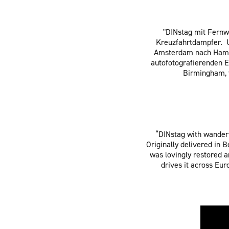
"DINstag mit Fernwe
Kreuzfahrtdampfer. Ur
Amsterdam nach Hambur
autofotografierenden E
Birmingham, v
“DINstag with wanderlu
Originally delivered in 
was lovingly restored a
drives it across Eu